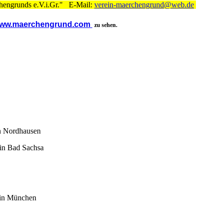
chengrunds e.V.i.Gr." E-Mail:
verein-maerchengrund@web.de
ww.maerchengrund.com
zu sehen.
rdhausen
 Sachsa
München