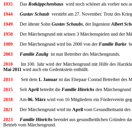
1935
Das
Rotkäppchenhaus
wird noch schöner als vorher neu a
1944
Gustav Schaub
verstirbt am 27. November. Trotz des Kriege
1949
Der älteste Sohn
Gustav Schaubs
, der Ingenieur
Albert Sc
1950
Der Märchengrund mit seinen 3 Märchenspielen und der Mär
1989
Der Märchengrund wird bis 2000 von der
Familie Barke
be
2003
Familie Zaulig
ist nun Betreiber des Märchengr
2010
Im 100. Jahr wird der Märchengrund mit Hilfe des Harzkl
Mai 2011
wird auch ein Gedenkstein enthüllt
.
2013
Seit dem
1. Januar
ist das Ehepaar Conrad Betreiber des 
2015
Seit
April
betreibt die
Familie Hinrichs
den Märchengrund un
2018
Am
06. März
wird von 16 Mitgliedern ein Förderverein geg
2021
Der Märchengrund wird im
April
vom Gesundheitsamt des L
2023
Familie Hinrichs
beendet aus gesundheitlichen Gründen das
Betrieb vom Märchengrund.