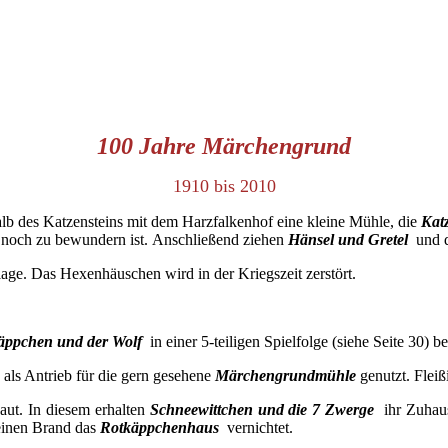
100 Jahre Märchengrund
1910 bis 2010
alb des Katzensteins mit dem Harzfalkenhof eine kleine Mühle, die
Kat
er noch zu bewundern ist. Anschließend ziehen
Hänsel und Gretel
und d
ge. Das Hexenhäuschen wird in der Kriegszeit zerstört.
äppchen und der Wolf
in einer 5-teiligen Spielfolge (siehe Seite 30) b
als Antrieb für die gern gesehene
Märchengrundmühle
genutzt. Flei
t. In diesem erhalten
Schneewittchen und die 7 Zwerge
ihr Zuhaus
 einen Brand das
Rotkäppchenhaus
vernichtet.