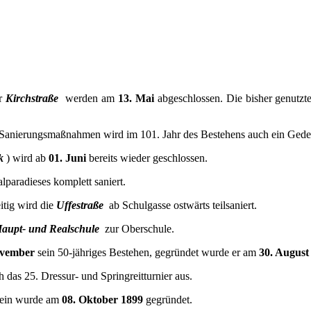
r
Kirchstraße
werden am
13. Mai
abgeschlossen. Die bisher genutzte
 Sanierungsmaßnahmen wird im 101. Jahr des Bestehens auch ein Gede
k
) wird ab
01. Juni
bereits wieder geschlossen.
lparadieses komplett saniert.
itig wird die
Uffestraße
ab Schulgasse ostwärts teilsaniert.
aupt- und Realschule
zur Oberschule.
ovember
sein 50-jähriges Bestehen, gegründet wurde er am
30. August
 das 25. Dressur- und Springreitturnier aus.
erein wurde am
08. Oktober 1899
gegründet.