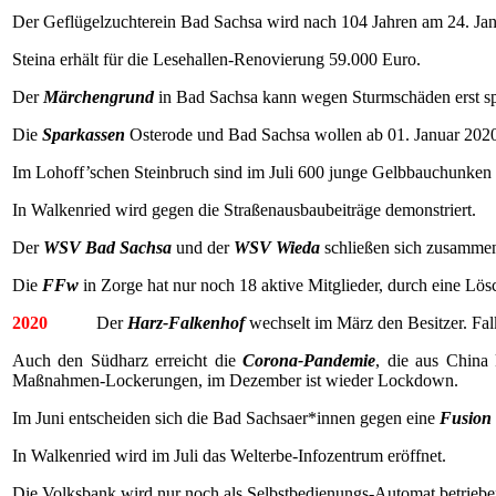
Der Geflügelzuchterein Bad Sachsa wird nach 104 Jahren am 24. Janu
Steina erhält für die Lesehallen-Renovierung 59.000 Euro.
Der
Märchengrund
in Bad Sachsa kann wegen Sturmschäden erst spä
Die
Sparkassen
Osterode und Bad Sachsa wollen ab 01. Januar 2020
Im Lohoff’schen Steinbruch sind im Juli 600 junge Gelbbauchunken
In Walkenried wird gegen die Straßenausbaubeiträge demonstriert.
Der
WSV Bad Sachsa
und der
WSV Wieda
schließen sich zusamme
Die
FFw
in Zorge hat nur noch 18 aktive Mitglieder, durch eine Lö
2020
Der
Harz-Falkenhof
wechselt im März den Besitzer. Fal
Auch den Südharz erreicht die
Corona-Pandemie
, die aus China
Maßnahmen-Lockerungen, im Dezember ist wieder Lockdown.
Im Juni entscheiden sich die Bad Sachsaer*innen gegen eine
Fusion
In Walkenried wird im Juli das Welterbe-Infozentrum eröffnet.
Die Volksbank wird nur noch als Selbstbedienungs-Automat betriebe