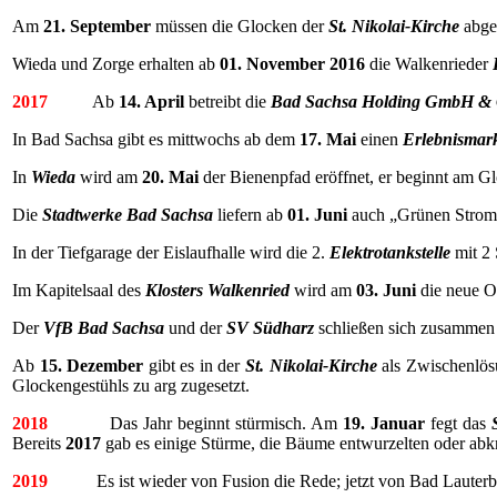
Am
21. September
müssen die Glocken der
St. Nikolai-Kirche
abges
Wieda und Zorge erhalten ab
01. November 2016
die Walkenrieder
2017
Ab
14. April
betreibt die
Bad Sachsa Holding GmbH &
In Bad Sachsa gibt es mittwochs ab dem
17. Mai
einen
Erlebnismar
In
Wieda
wird am
20. Mai
der Bienenpfad eröffnet, er beginnt am G
Die
Stadtwerke Bad Sachsa
liefern ab
01. Juni
auch „Grünen Strom
In der Tiefgarage der Eislaufhalle wird die 2.
Elektrotankstelle
mit 2 
Im Kapitelsaal des
Klosters Walkenried
wird am
03. Juni
die neue O
Der
VfB Bad Sachsa
und der
SV Südharz
schließen sich zusammen 
Ab
15. Dezember
gibt es in der
St. Nikolai-Kirche
als Zwischenlösu
Glockengestühls zu arg zugesetzt.
2018
Das Jahr beginnt stürmisch. Am
19. Januar
fegt das
Bereits
2017
gab es einige Stürme, die Bäume entwurzelten oder abk
2019
Es ist wieder von Fusion die Rede; jetzt von Bad Lauter