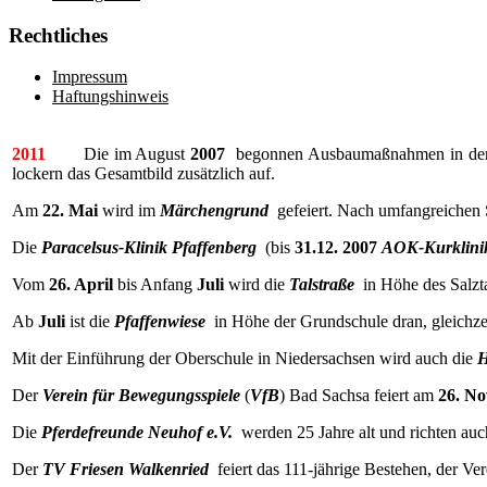
Rechtliches
Impressum
Haftungshinweis
2011
Die im August
2007
begonnen Ausbaumaßnahmen in de
lockern das Gesamtbild zusätzlich auf.
Am
22. Mai
wird im
Märchengrund
gefeiert. Nach umfangreichen
Die
Paracelsus-Klinik Pfaffenberg
(bis
31.12. 2007
AOK-Kurklini
Vom
26. April
bis Anfang
Juli
wird die
Talstraße
in Höhe des Salzta
Ab
Juli
ist die
Pfaffenwiese
in Höhe der Grundschule dran, gleichze
Mit der Einführung der Oberschule in Niedersachsen wird auch die
H
Der
Verein für Bewegungsspiele
(
VfB
) Bad Sachsa feiert am
26. N
Die
Pferdefreunde Neuhof e.V.
werden 25 Jahre alt und richten auch
Der
TV Friesen Walkenried
feiert das 111-jährige Bestehen, der V