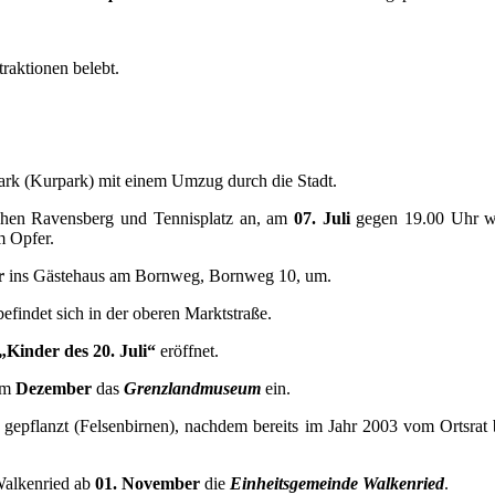
raktionen belebt.
ark (Kurpark) mit einem Umzug durch die Stadt.
hen Ravensberg und Tennisplatz an, am
07. Juli
gegen 19.00 Uhr wü
m Opfer.
r
ins Gästehaus am Bornweg, Bornweg 10, um.
 befindet sich in der oberen Marktstraße.
„Kinder des 20. Juli“
eröffnet.
 im
Dezember
das
Grenzlandmuseum
ein.
gepflanzt (Felsenbirnen), nachdem bereits im Jahr 2003 vom Ortsrat 
Walkenried ab
01. November
die
Einheitsgemeinde Walkenried
.