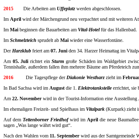
2015
Die Arbeiten am
Uffeplatz
werden abgeschlossen.
Im
April
wird der Märchengrund neu verpachtet und mit weiteren Att
Im
Mai
beginnen die Bauarbeiten am
Vital-Hotel
für das Hallenbad.
Im
Schmelzteich
sprudelt ab
Mai
wieder eine Wasserfontäne.
Der
Harzklub
feiert am
07. Juni
den 34. Harzer Heimattag im Vitalp
Am
05. Juli
richtet ein
Sturm
große Schäden im Waldgebiet zwisc
Tennishalle, außerdem fallen ihm mehrere Bäume am Pferdeteich zu
2016
Die Tagespflege der
Diakonie Westharz
zieht im
Februa
In Bad Sachsa wird im
August
die 1.
Elektrotankstelle
errichtet, sie
Am
22.
November
wird in der Tourist-Information eine Ausstellung
Im ehemaligen Freizeit- und Spielhaus im
Vitalpark
(Kurpark) zieht
Auf dem
Tettenborner Friedhof
wird im
April
die neue Baumallee 
sagen „Was lange währt wird gut“.
Nach den Wahlen vom
11. September
wird aus der Samtgemeinde 