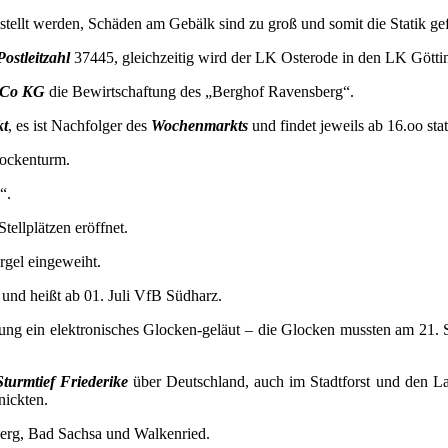
tellt werden, Schäden am Gebälk sind zu groß und somit die Statik ge
Postleitzahl
37445, gleichzeitig wird der LK Osterode in den LK Göttin
 Co KG
die Bewirtschaftung des „Berghof Ravensberg“.
kt
, es ist Nachfolger des
Wochenmarkts
und findet jeweils ab 16.oo stat
lockenturm.
“.
Stellplätzen eröffnet.
rgel eingeweiht.
und heißt ab 01. Juli VfB Südharz.
ng ein elektronisches Glocken-geläut – die Glocken mussten am 21. Se
Sturmtief Friederike
über Deutschland, auch im Stadtforst und den La
nickten.
berg, Bad Sachsa und Walkenried.