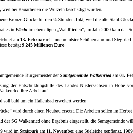
t, weil bei Bauarbeiten die Wurzeln beschädigt wurden.
neue Bronze-Glocke für den ¼-Stunden-Takt, weil die alte Stahl-Glock
at es in
Wieda
im ehemaligen „Waldfrieden“, im Jahr 2000 kam das 
eichnet am
13. Februar
mit Innenminister Schünemann und Siegfried
iese beträgt
9,245 Millionen Euro
.
amtgemeinde-Bürgermeister der
Samtgemeinde Walkenried
am
01. Fe
isung der Entschuldungshilfe des Landes Niedersachsen in Höhe v
lkenried ihre Arbeit auf.
d soll bald um ein Hallenbad erweitert werden.
ücke“ wird durch einen Neubau ersetzt. Die Arbeiten sollen im Herbst
 der SG Walkenried ohne Ergebnis eingestellt, die Samtgemeinde will
89 wird im
Stadtpark
am
11. November
eine Stieleiche gepflanzt. 198