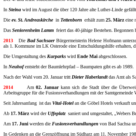
In
Steina
wird im August die über 120 Jahre alte Luther-Linde gefäll
Die
ev. St. Andreaskirche
in
Tettenborn
erhält zum
25. März
eine 
Das
Seniorenheim Lamm
feiert das 40-jähige Bestehen. Begonnen h
2013
Die
Bad Sachsaer
Bürgermeisterin Helene Hofmann unterz
als 1. Kommune im LK Osterode eine Entschuldungshilfe erhalten, d
Die Umgestaltung des
Kurparks
wird
Ende Mai
abgeschlossen.
In
Neuhof
entsteht der Baumlehrpfad – Baumpaten gibt es ab 1989.
Nach der Wahl vom 20. Januar tritt
Dieter Haberlandt
das Amt als S
2014
Am
02. Januar
kann sich die Stadt über die Überwe
Arbeitsgruppe für die Fusionsverhandlungen mit der Samtgemeinde Wa
Seit Jahresanfang ist das
Vital-Hotel
an die Göbel Hotels verkauft un
Ab
17. März
wird der
Uffeplatz
saniert und umgestaltet, „Webers Br
Am
17. Juni
werden die
Fusionsverhandlungen
von Bad Sachsa und
In Gedenken an die Grenzöffnung im Südharz am 11. November 19