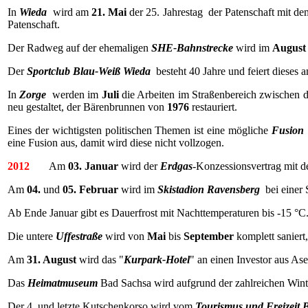
In
Wieda
wird am
21. Mai
der 25. Jahrestag der Patenschaft mit d
Patenschaft.
Der Radweg auf der ehemaligen
SHE-Bahnstrecke
wird im
August
Der
Sportclub Blau-Weiß Wieda
besteht 40 Jahre und feiert dieses 
In
Zorge
werden im
Juli
die Arbeiten im Straßenbereich zwischen 
neu gestaltet, der Bärenbrunnen von
1976
restauriert.
Eines der wichtigsten politischen Themen ist eine mögliche
Fusion
eine Fusion aus, damit wird diese nicht vollzogen.
2012
Am
03. Januar
wird der
Erdgas
-Konzessionsvertrag mit d
Am
04.
und
05. Februar
wird im
Skistadion Ravensberg
bei einer 
Ab Ende Januar gibt es Dauerfrost mit Nachttemperaturen bis -15 °
Die untere
Uffestraße
wird von
Mai
bis
September
komplett saniert
Am
31. August
wird das "
Kurpark-Hotel
" an einen Investor aus As
Das
Heimatmuseum
Bad Sachsa wird aufgrund der zahlreichen Win
Der 4. und letzte Kutschenkorso wird vom
Tourismus und Freizeit 