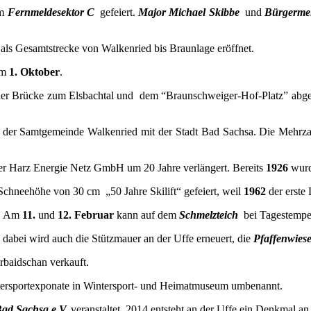
em
Fernmeldesektor C
gefeiert.
Major Michael Skibbe
und
Bürgermei
als Gesamtstrecke von Walkenried bis Braunlage eröffnet.
am
1. Oktober
.
der Brücke zum Elsbachtal und dem “Braunschweiger-Hof-Platz” abge
der Samtgemeinde Walkenried mit der Stadt Bad Sachsa. Die Mehrza
er Harz Energie Netz GmbH um 20 Jahre verlängert. Bereits
1926
wurd
Schneehöhe von 30 cm „50 Jahre Skilift“ gefeiert, weil
1962
der erste
C. Am
11.
und
12. Februar
kann auf dem
Schmelzteich
bei Tagestemper
, dabei wird auch die Stützmauer an der Uffe erneuert, die
Pfaffenwies
erbaidschan verkauft.
tersportexponate in Wintersport- und Heimatmuseum umbenannt.
Bad Sachsa e.V.
veranstaltet, 2014 entsteht an der Uffe ein Denkmal a